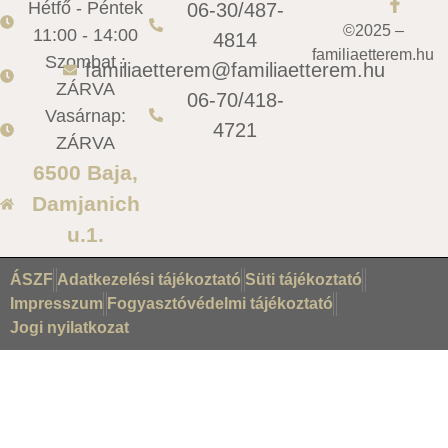
Hétfő - Péntek
06-30/487-
©2025 –
11:00 - 14:00
4814
familiaetterem.hu
Szombat :
familiaetterem@familiaetterem.hu
ZÁRVA
06-70/418-
Vasárnap:
4721
ZÁRVA
6500 Baja,
Damjanich
u.1.
ÁSZF
Adatkezelési tájékoztató
Süti tájékoztató
Impresszum
Fogyasztóvédelmi tájékoztató
Jogi nyilatkozat