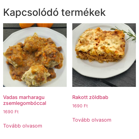
Kapcsolódó termékek
Vadas marharagu
Rakott zöldbab
zsemlegombóccal
1690
Ft
1690
Ft
Tovább olvasom
Tovább olvasom