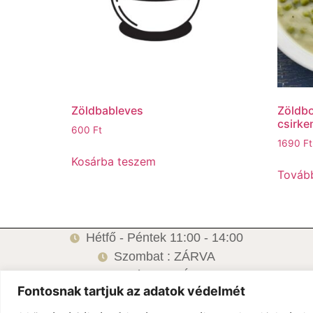
Zöldbableves
Zöldbo
csirke
600
Ft
1690
Ft
Kosárba teszem
Továb
Hétfő - Péntek 11:00 - 14:00
Szombat : ZÁRVA
Vasárnap: ZÁRVA
Fontosnak tartjuk az adatok védelmét
6500 Baja, Damjanich u.1.