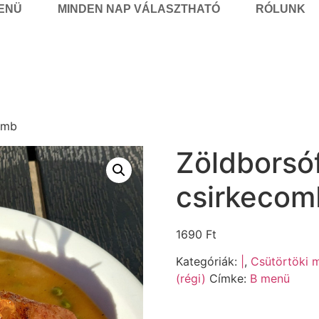
MENÜ
MINDEN NAP VÁLASZTHATÓ
RÓLUNK
comb
Zöldborsóf
csirkecom
1690
Ft
Kategóriák:
|
,
Csütörtöki m
(régi)
Címke:
B menü