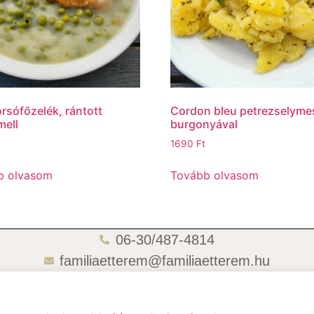
rsófőzelék, rántott
Cordon bleu petrezselyme
mell
burgonyával
1690
Ft
b olvasom
Tovább olvasom
06-30/487-4814
familiaetterem@familiaetterem.hu
06-70/418-4721