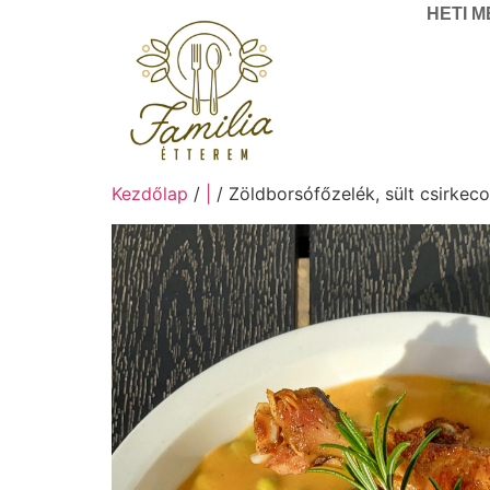
HETI 
Kezdőlap
/
|
/ Zöldborsófőzelék, sült csirke