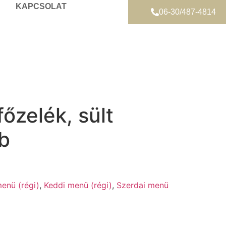
KAPCSOLAT
06-30/487-4814
őzelék, sült
b
enü (régi)
,
Keddi menü (régi)
,
Szerdai menü