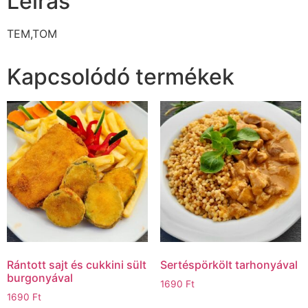
Leírás
TEM,TOM
Kapcsolódó termékek
Rántott sajt és cukkini sült
Sertéspörkölt tarhonyával
burgonyával
1690
Ft
1690
Ft