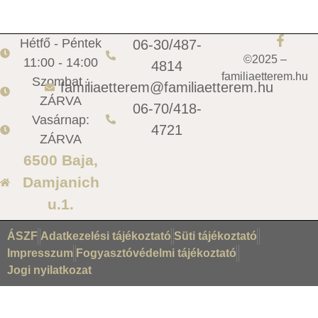
Hétfő - Péntek
06-30/487-
©2025 –
11:00 - 14:00
4814
familiaetterem.hu
Szombat :
familiaetterem@familiaetterem.hu
ZÁRVA
06-70/418-
Vasárnap:
4721
ZÁRVA
6500 Baja,
Damjanich
u.1.
ÁSZF
Adatkezelési tájékoztató
Süti tájékoztató
Impresszum
Fogyasztóvédelmi tájékoztató
Jogi nyilatkozat