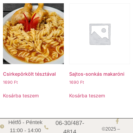
Csirkepörkölt tésztával
Sajtos-sonkás makaróni
1690
Ft
1690
Ft
Kosárba teszem
Kosárba teszem
Hétfő - Péntek
06-30/487-
©2025 –
11:00 - 14:00
4814