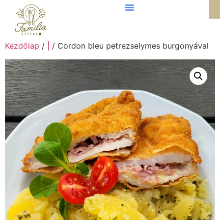
Kezdőlap
/
|
/ Cordon bleu petrezselymes burgonyával