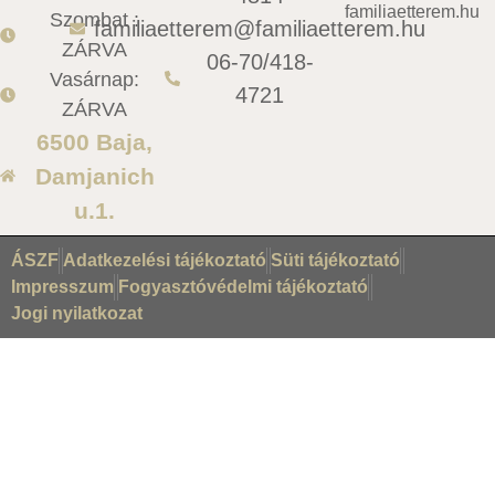
familiaetterem.hu
Szombat :
familiaetterem@familiaetterem.hu
ZÁRVA
06-70/418-
Vasárnap:
4721
ZÁRVA
6500 Baja,
Damjanich
u.1.
ÁSZF
Adatkezelési tájékoztató
Süti tájékoztató
Impresszum
Fogyasztóvédelmi tájékoztató
Jogi nyilatkozat