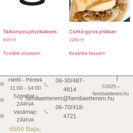
Tárkonyos pityókaleves
Csirke gyros pitában
600
Ft
2290
Ft
Tovább olvasom
Kosárba teszem
Hétfő - Péntek
06-30/487-
©2025 –
11:00 - 14:00
4814
familiaetterem.hu
Szombat :
familiaetterem@familiaetterem.hu
ZÁRVA
06-70/418-
Vasárnap:
4721
ZÁRVA
6500 Baja,