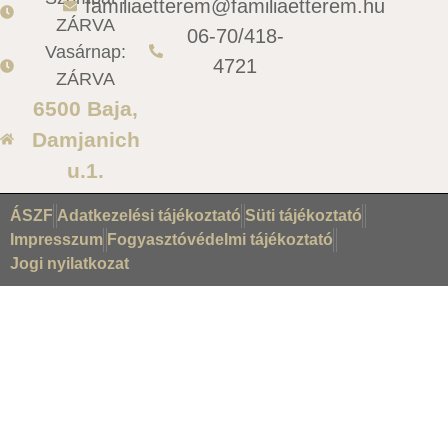
familiaetterem@familiaetterem.hu
ZÁRVA
06-70/418-
Vasárnap:
4721
ZÁRVA
6500 Baja,
Damjanich
u.1.
ÁSZF
Adatkezelési tájékoztató
Süti tájékoztató
Impresszum
Fogyasztóvédelmi tájékoztató
Jogi nyilatkozat