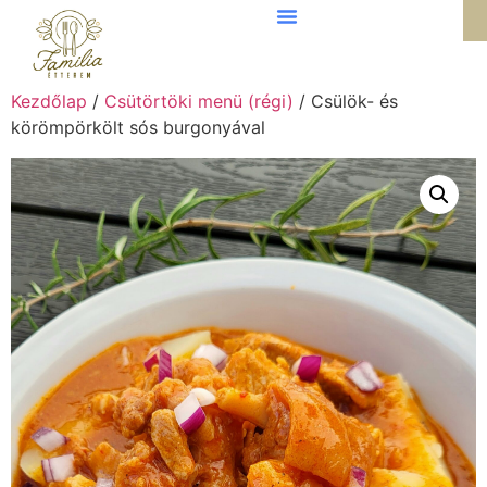
Kezdőlap
/
Csütörtöki menü (régi)
/ Csülök- és
körömpörkölt sós burgonyával