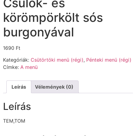
Csülök- és
körömpörkölt sós
burgonyával
1690
Ft
Kategóriák:
Csütörtöki menü (régi)
,
Pénteki menü (régi)
Címke:
A menü
Leírás
Vélemények (0)
Leírás
TEM,TOM