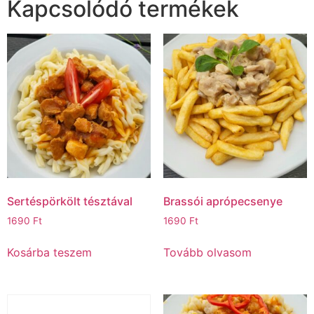
Kapcsolódó termékek
Sertéspörkölt tésztával
Brassói aprópecsenye
1690
Ft
1690
Ft
Kosárba teszem
Tovább olvasom