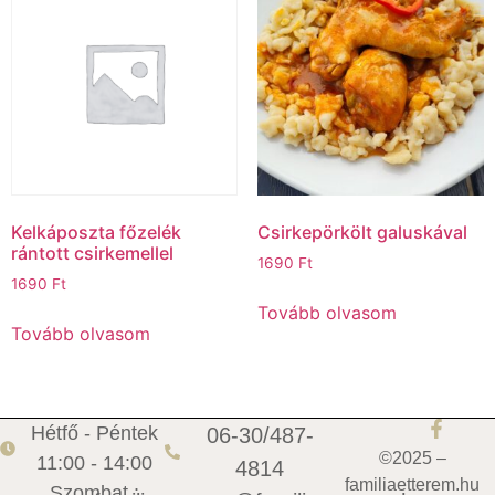
Kelkáposzta főzelék
Csirkepörkölt galuskával
rántott csirkemellel
1690
Ft
1690
Ft
Tovább olvasom
Tovább olvasom
Hétfő - Péntek
06-30/487-
©2025 –
11:00 - 14:00
4814
familiaetterem.hu
Szombat :