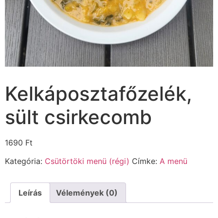
Kelkáposztafőzelék,
sült csirkecomb
1690
Ft
Kategória:
Csütörtöki menü (régi)
Címke:
A menü
Leírás
Vélemények (0)