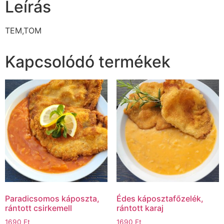
Leírás
TEM,TOM
Kapcsolódó termékek
Paradicsomos káposzta,
Édes káposztafőzelék,
rántott csirkemell
rántott karaj
1690
Ft
1690
Ft