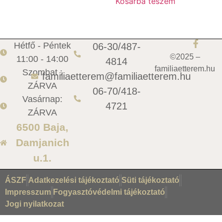
Kosárba teszem
Hétfő - Péntek
06-30/487-
©2025 –
11:00 - 14:00
4814
familiaetterem.hu
Szombat :
familiaetterem@familiaetterem.hu
ZÁRVA
06-70/418-
Vasárnap:
4721
ZÁRVA
6500 Baja,
Damjanich
u.1.
ÁSZF
Adatkezelési tájékoztató
Süti tájékoztató
Impresszum
Fogyasztóvédelmi tájékoztató
Jogi nyilatkozat