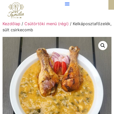
Kezdőlap
/
Csütörtöki menü (régi)
/ Kelkáposztafőzelék,
sült csirkecomb