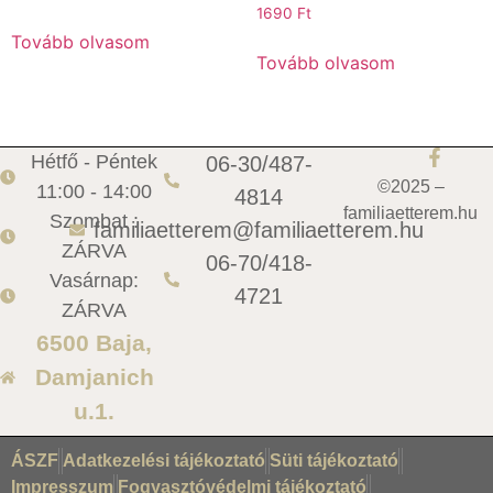
1690
Ft
Tovább olvasom
Tovább olvasom
Hétfő - Péntek
06-30/487-
©2025 –
11:00 - 14:00
4814
familiaetterem.hu
Szombat :
familiaetterem@familiaetterem.hu
ZÁRVA
06-70/418-
Vasárnap:
4721
ZÁRVA
6500 Baja,
Damjanich
u.1.
ÁSZF
Adatkezelési tájékoztató
Süti tájékoztató
Impresszum
Fogyasztóvédelmi tájékoztató