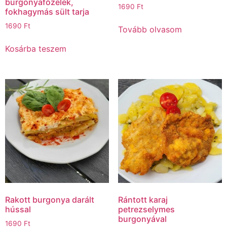
burgonyafőzelék,
1690
Ft
fokhagymás sült tarja
1690
Ft
Tovább olvasom
Kosárba teszem
Rakott burgonya darált
Rántott karaj
hússal
petrezselymes
burgonyával
1690
Ft