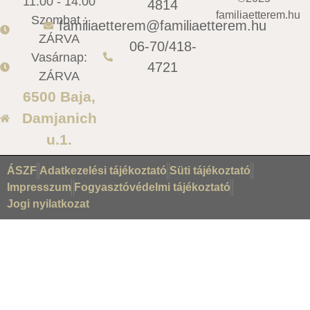
11:00 - 14:00
4814
familiaetterem.hu
Szombat :
familiaetterem@familiaetterem.hu
ZÁRVA
06-70/418-
Vasárnap:
4721
ZÁRVA
6500 Baja,
Damjanich
u.1.
ÁSZF
Adatkezelési tájékoztató
Süti tájékoztató
Impresszum
Fogyasztóvédelmi tájékoztató
Jogi nyilatkozat