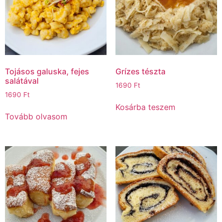
Tojásos galuska, fejes
Grízes tészta
salátával
1690
Ft
1690
Ft
Kosárba teszem
Tovább olvasom