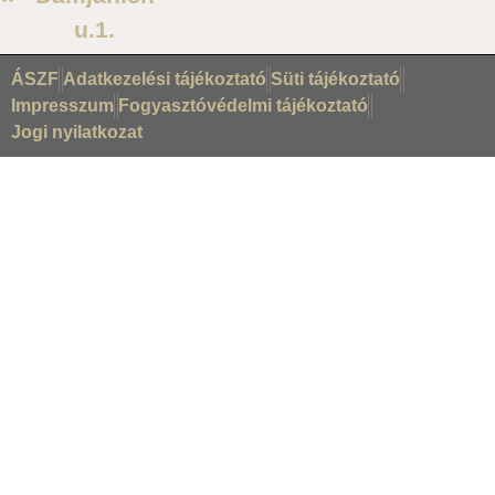
u.1.
ÁSZF
Adatkezelési tájékoztató
Süti tájékoztató
Impresszum
Fogyasztóvédelmi tájékoztató
Jogi nyilatkozat