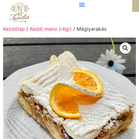
Kezdőlap
/
Keddi menü (régi)
/ Máglyarakás