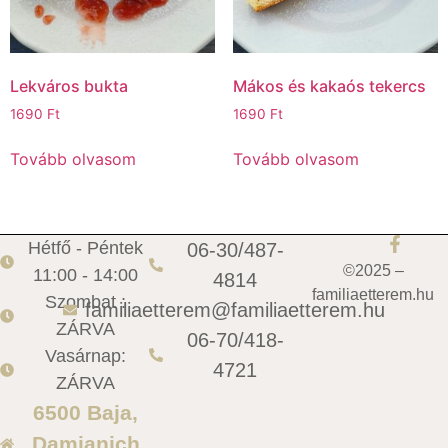
Lekváros bukta
Mákos és kakaós tekercs
1690
Ft
1690
Ft
Tovább olvasom
Tovább olvasom
Hétfő - Péntek
06-30/487-
©2025 –
11:00 - 14:00
4814
familiaetterem.hu
Szombat :
familiaetterem@familiaetterem.hu
ZÁRVA
06-70/418-
Vasárnap:
4721
ZÁRVA
6500 Baja,
Damjanich