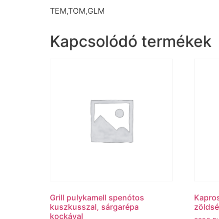
TEM,TOM,GLM
Kapcsolódó termékek
Grill pulykamell spenótos
Kapros 
kuszkusszal, sárgarépa
zöldsé
kockával