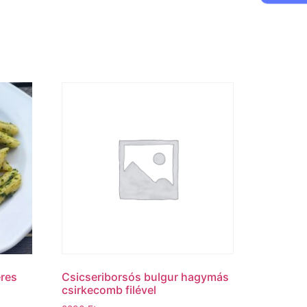
res
Csicseriborsós bulgur hagymás
csirkecomb filével