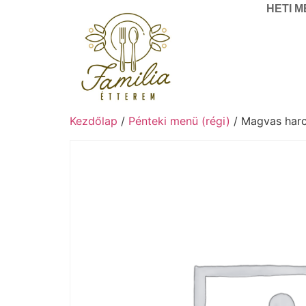
HETI 
Kezdőlap
/
Pénteki menü (régi)
/ Magvas harcs