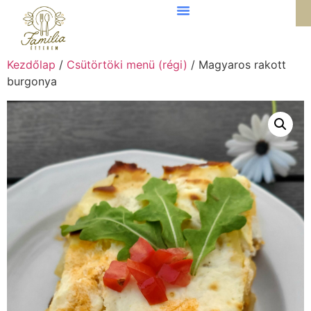
Kezdőlap
/
Csütörtöki menü (régi)
/ Magyaros rakott
burgonya