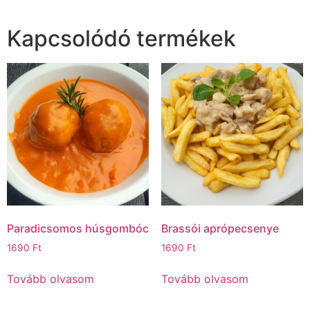
Kapcsolódó termékek
Paradicsomos húsgombóc
Brassói aprópecsenye
1690
Ft
1690
Ft
Tovább olvasom
Tovább olvasom