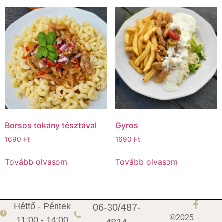
Borsos tokány tésztával
Gyros
1690
Ft
1690
Ft
Tovább olvasom
Tovább olvasom
Hétfő - Péntek
06-30/487-
©2025 –
11:00 - 14:00
4814