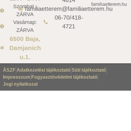
familiaetterem.hu
Szombat :
familiaetterem@familiaetterem.hu
ZÁRVA
06-70/418-
Vasárnap:
4721
ZÁRVA
6500 Baja,
Damjanich
u.1.
ÁSZF
Adatkezelési tájékoztató
Süti tájékoztató
Impresszum
Fogyasztóvédelmi tájékoztató
Jogi nyilatkozat