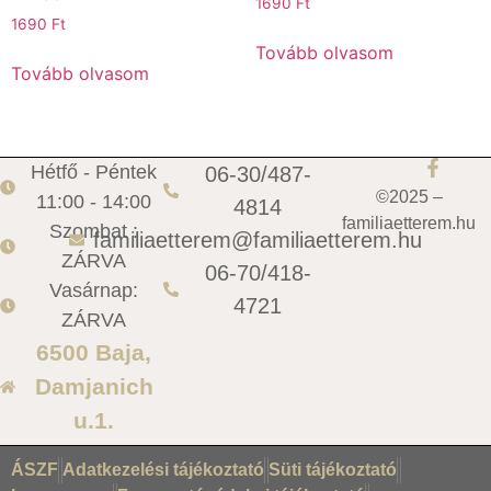
1690
Ft
1690
Ft
Tovább olvasom
Tovább olvasom
Hétfő - Péntek
06-30/487-
©2025 –
11:00 - 14:00
4814
familiaetterem.hu
Szombat :
familiaetterem@familiaetterem.hu
ZÁRVA
06-70/418-
Vasárnap:
4721
ZÁRVA
6500 Baja,
Damjanich
u.1.
ÁSZF
Adatkezelési tájékoztató
Süti tájékoztató