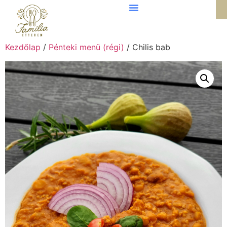
Kezdőlap
/
Pénteki menü (régi)
/ Chilis bab