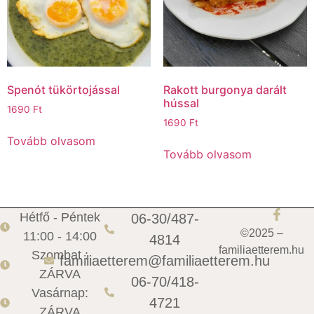
Spenót tükörtojással
Rakott burgonya darált
hússal
1690
Ft
1690
Ft
Tovább olvasom
Tovább olvasom
Hétfő - Péntek
06-30/487-
©2025 –
11:00 - 14:00
4814
familiaetterem.hu
Szombat :
familiaetterem@familiaetterem.hu
ZÁRVA
06-70/418-
Vasárnap:
4721
ZÁRVA