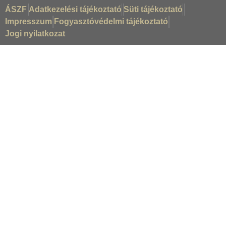
ÁSZF
Adatkezelési tájékoztató
Süti tájékoztató
Impresszum
Fogyasztóvédelmi tájékoztató
Jogi nyilatkozat