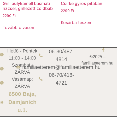
Grill pulykamell basmati
Csirke gyros pitában
rizzsel, grillezett zöldbab
2290
Ft
2290
Ft
Kosárba teszem
Tovább olvasom
Hétfő - Péntek
06-30/487-
©2025 –
11:00 - 14:00
4814
familiaetterem.hu
Szombat :
familiaetterem@familiaetterem.hu
ZÁRVA
06-70/418-
Vasárnap:
4721
ZÁRVA
6500 Baja,
Damjanich
u.1.