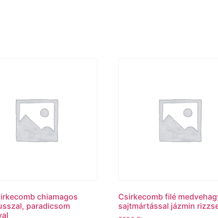
sirkecomb chiamagos
Csirkecomb filé medveha
sszal, paradicsom
sajtmártással jázmin rizzse
val