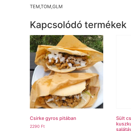
TEM,TOM,GLM
Kapcsolódó termékek
Csirke gyros pitában
Sült c
kuszku
2290
Ft
salátá