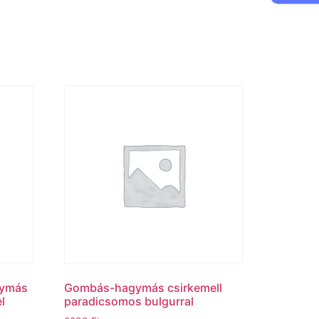
gymás
Gombás-hagymás csirkemell
l
paradicsomos bulgurral