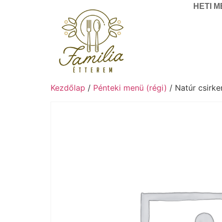
HETI 
Kezdőlap
/
Pénteki menü (régi)
/ Natúr csirke