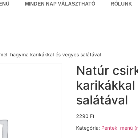
MENÜ
MINDEN NAP VÁLASZTHATÓ
RÓLUNK
mell hagyma karikákkal és vegyes salátával
Natúr csi
karikákkal
salátával
2290
Ft
Kategória:
Pénteki menü (r