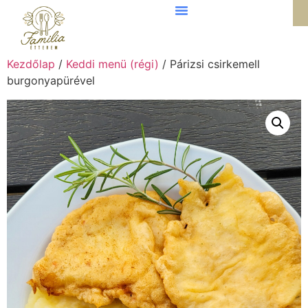
Kezdőlap
/
Keddi menü (régi)
/ Párizsi csirkemell
burgonyapürével