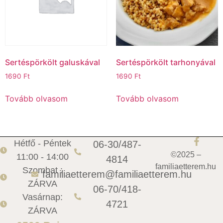
Sertéspörkölt galuskával
Sertéspörkölt tarhonyával
1690
Ft
1690
Ft
Tovább olvasom
Tovább olvasom
Hétfő - Péntek
06-30/487-
©2025 –
11:00 - 14:00
4814
familiaetterem.hu
Szombat :
familiaetterem@familiaetterem.hu
ZÁRVA
06-70/418-
Vasárnap:
4721
ZÁRVA