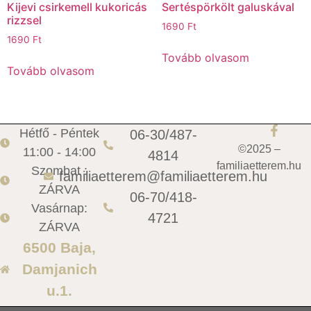
Kijevi csirkemell kukoricás
Sertéspörkölt galuskával
rizzsel
1690
Ft
1690
Ft
Tovább olvasom
Tovább olvasom
Hétfő - Péntek
06-30/487-
©2025 –
11:00 - 14:00
4814
familiaetterem.hu
Szombat :
familiaetterem@familiaetterem.hu
ZÁRVA
06-70/418-
Vasárnap:
4721
ZÁRVA
6500 Baja,
Damjanich
u.1.