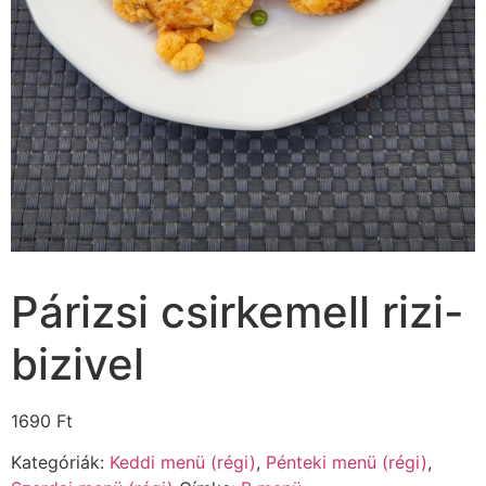
Párizsi csirkemell rizi-
bizivel
1690
Ft
Kategóriák:
Keddi menü (régi)
,
Pénteki menü (régi)
,