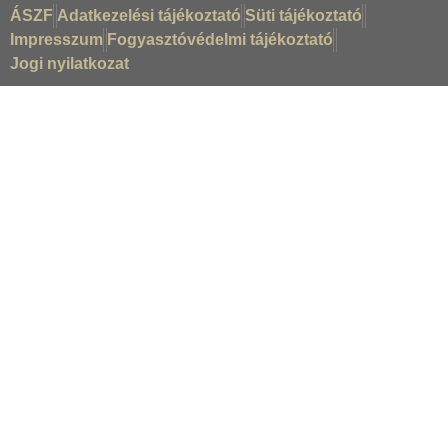
ÁSZF
Adatkezelési tájékoztató
Süti tájékoztató
Impresszum
Fogyasztóvédelmi tájékoztató
Jogi nyilatkozat