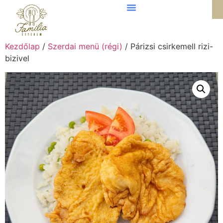
Kezdőlap
/
Szerdai menü (régi)
/ Párizsi csirkemell rizi-
bizivel