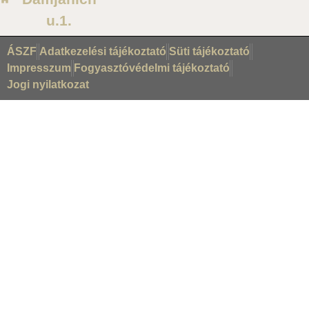
u.1.
ÁSZF
Adatkezelési tájékoztató
Süti tájékoztató
Impresszum
Fogyasztóvédelmi tájékoztató
Jogi nyilatkozat