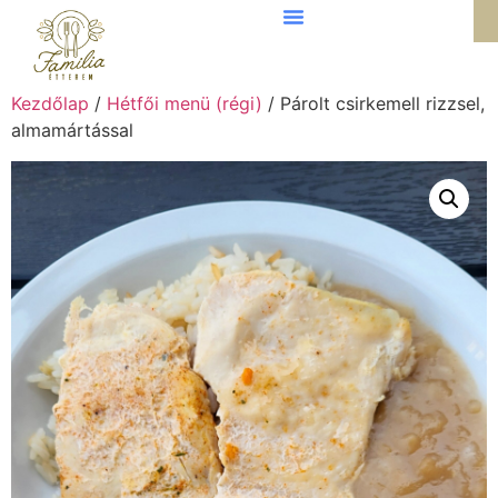
Kezdőlap
/
Hétfői menü (régi)
/ Párolt csirkemell rizzsel,
almamártással