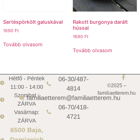
Sertéspörkölt galuskával
Rakott burgonya darált
hússal
1690
Ft
1690
Ft
Tovább olvasom
Tovább olvasom
Hétfő - Péntek
06-30/487-
©2025 –
11:00 - 14:00
4814
familiaetterem.hu
Szombat :
familiaetterem@familiaetterem.hu
ZÁRVA
06-70/418-
Vasárnap:
4721
ZÁRVA
6500 Baja,
Damjanich