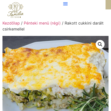
Kezdőlap
/
Pénteki menü (régi)
/ Rakott cukkini darált
csirkemellel