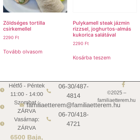
Zöldséges tortilla
Pulykamell steak jázmin
csirkemellel
rizzsel, joghurtos-almás
kukorica salátával
2290
Ft
2290
Ft
Tovább olvasom
Kosárba teszem
Hétfő - Péntek
06-30/487-
©2025 –
11:00 - 14:00
4814
familiaetterem.hu
Szombat :
familiaetterem@familiaetterem.hu
ZÁRVA
06-70/418-
Vasárnap:
4721
ZÁRVA
6500 Baja,