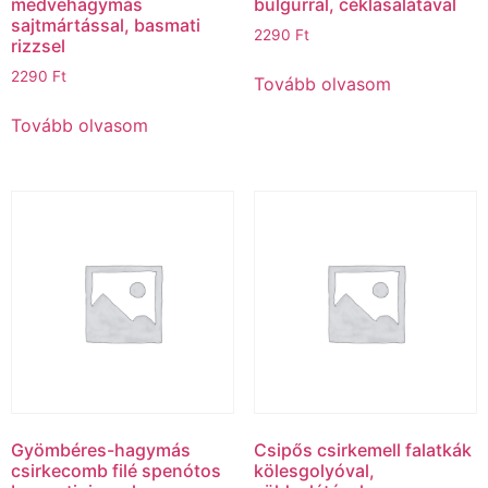
medvehagymás
bulgurral, céklasalátával
sajtmártással, basmati
2290
Ft
rizzsel
2290
Ft
Tovább olvasom
Tovább olvasom
Gyömbéres-hagymás
Csipős csirkemell falatkák
csirkecomb filé spenótos
kölesgolyóval,