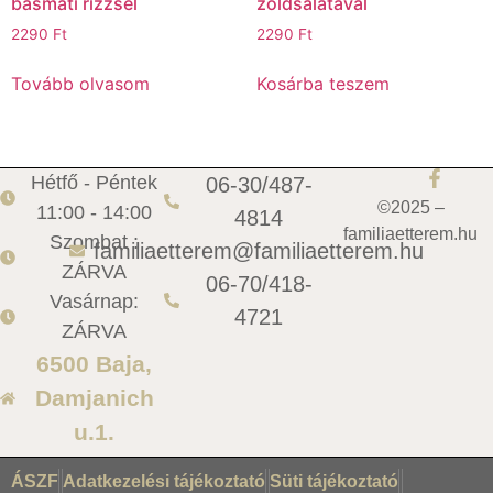
basmati rizzsel
zöldsalátával
2290
Ft
2290
Ft
Tovább olvasom
Kosárba teszem
Hétfő - Péntek
06-30/487-
©2025 –
11:00 - 14:00
4814
familiaetterem.hu
Szombat :
familiaetterem@familiaetterem.hu
ZÁRVA
06-70/418-
Vasárnap:
4721
ZÁRVA
6500 Baja,
Damjanich
u.1.
ÁSZF
Adatkezelési tájékoztató
Süti tájékoztató