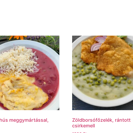
 hús meggymártással,
Zöldborsófőzelék, rántott
csirkemell