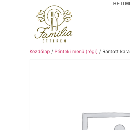
HETI 
Kezdőlap
/
Pénteki menü (régi)
/ Rántott kara