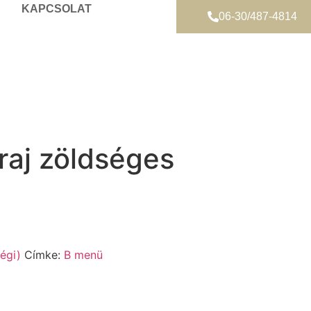
KAPCSOLAT
06-30/487-4814
raj zöldséges
égi)
Címke:
B menü