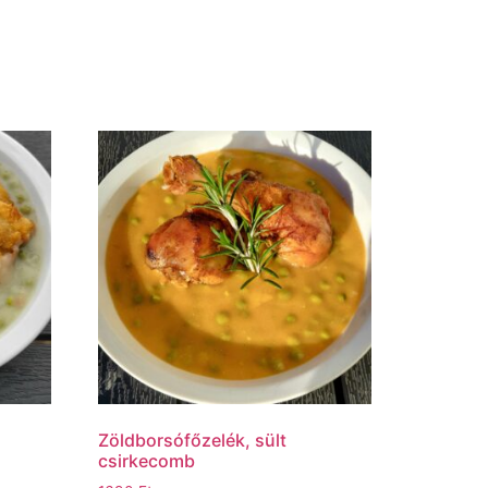
Zöldborsófőzelék, sült
csirkecomb