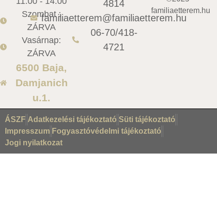
11:00 - 14:00
4814
familiaetterem.hu
Szombat :
familiaetterem@familiaetterem.hu
ZÁRVA
06-70/418-
Vasárnap:
4721
ZÁRVA
6500 Baja,
Damjanich
u.1.
ÁSZF
Adatkezelési tájékoztató
Süti tájékoztató
Impresszum
Fogyasztóvédelmi tájékoztató
Jogi nyilatkozat