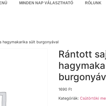
MENÜ
MINDEN NAP VÁLASZTHATÓ
RÓLUNK
és hagymakarika sült burgonyával
Rántott sa
hagymakar
burgonyáv
1690
Ft
Kategóriák:
Csütörtöki me