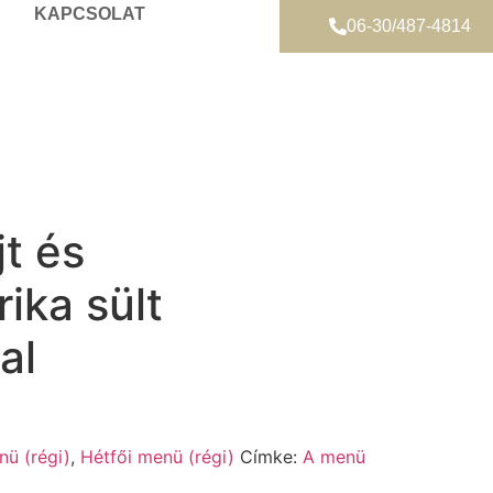
KAPCSOLAT
06-30/487-4814
jt és
ika sült
al
nü (régi)
,
Hétfői menü (régi)
Címke:
A menü