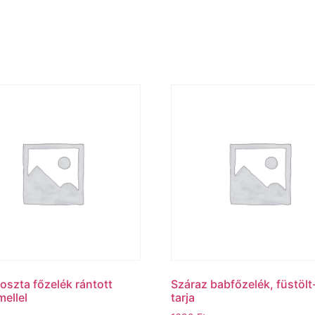
oszta főzelék rántott
Száraz babfőzelék, füstölt
mellel
tarja