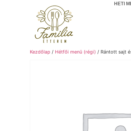
HETI 
Kezdőlap
/
Hétfői menü (régi)
/ Rántott sajt 