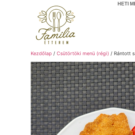
HETI 
Kezdőlap
/
Csütörtöki menü (régi)
/ Rántott 