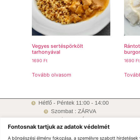
Vegyes sertéspörkölt
Rántot
tarhonyával
burgon
1690
Ft
1690
Ft
Tovább olvasom
Továb
Hétfő - Péntek 11:00 - 14:00
Szombat : ZÁRVA
Vasárnap: ZÁRVA
Fontosnak tartjuk az adatok védelmét
6500 Baja, Damjanich u.1.
A böngészési élmény fokozása, a személyre szabott hirdetések 