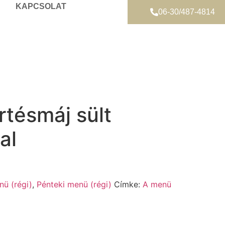
KAPCSOLAT
06-30/487-4814
rtésmáj sült
al
nü (régi)
,
Pénteki menü (régi)
Címke:
A menü