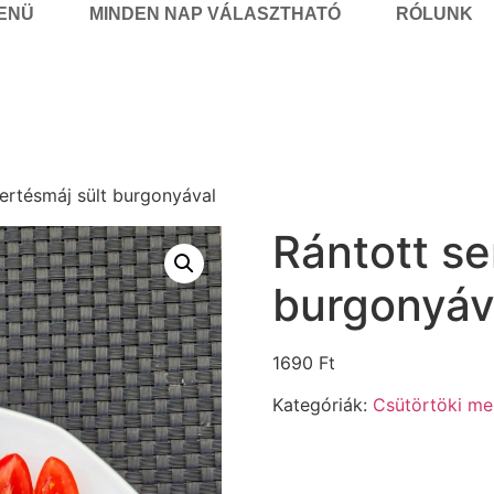
MENÜ
MINDEN NAP VÁLASZTHATÓ
RÓLUNK
sertésmáj sült burgonyával
Rántott se
burgonyáv
1690
Ft
Kategóriák:
Csütörtöki me