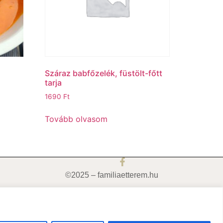
c
Száraz babfőzelék, füstölt-főtt
tarja
1690
Ft
Tovább olvasom
©2025 – familiaetterem.hu