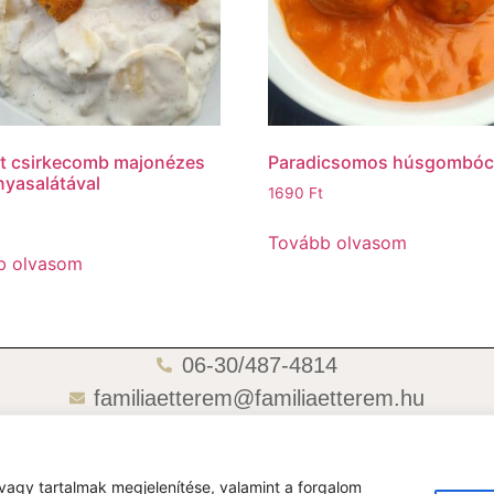
t csirkecomb majonézes
Paradicsomos húsgombó
yasalátával
1690
Ft
Tovább olvasom
b olvasom
06-30/487-4814
familiaetterem@familiaetterem.hu
06-70/418-4721
vagy tartalmak megjelenítése, valamint a forgalom