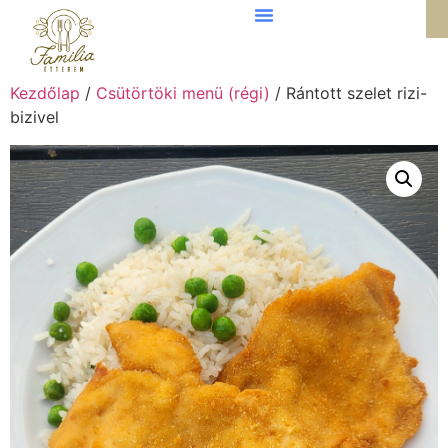
Kezdőlap
/
Csütörtöki menü (régi)
/ Rántott szelet rizi-
bizivel