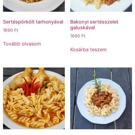
Sertéspörkölt tarhonyával
Bakonyi sertésszelet
galuskával
1690
Ft
1690
Ft
Tovább olvasom
Kosárba teszem