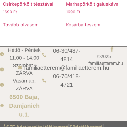
Csirkepörkölt tésztával
Marhapörkölt galuskával
1690
Ft
1690
Ft
Tovább olvasom
Kosárba teszem
Hétfő - Péntek
06-30/487-
©2025 –
11:00 - 14:00
4814
familiaetterem.hu
Szombat :
familiaetterem@familiaetterem.hu
ZÁRVA
06-70/418-
Vasárnap:
4721
ZÁRVA
6500 Baja,
Damjanich
u.1.