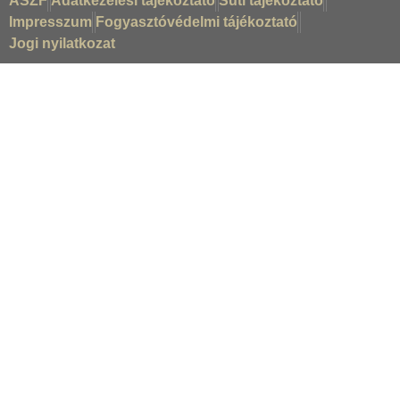
ÁSZF
Adatkezelési tájékoztató
Süti tájékoztató
Impresszum
Fogyasztóvédelmi tájékoztató
Jogi nyilatkozat