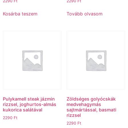
2290
Ft
2290
Ft
Kosárba teszem
Tovább olvasom
Pulykamell steak jázmin
Zöldséges golyócskák
rizzsel, joghurtos-almás
medvehagymás
kukorica salátával
sajtmártással, basmati
rizzsel
2290
Ft
2290
Ft