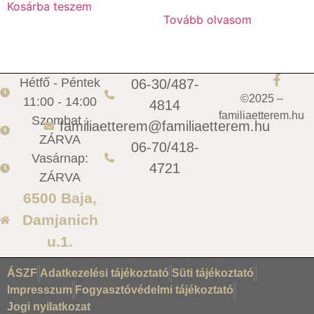
Kosárba teszem
Tovább olvasom
Hétfő - Péntek
06-30/487-
©2025 –
11:00 - 14:00
4814
familiaetterem.hu
Szombat :
familiaetterem@familiaetterem.hu
ZÁRVA
06-70/418-
Vasárnap:
4721
ZÁRVA
6500 Baja,
Damjanich
u.1.
ÁSZF
Adatkezelési tájékoztató
Süti tájékoztató
Impresszum
Fogyasztóvédelmi tájékoztató
Jogi nyilatkozat