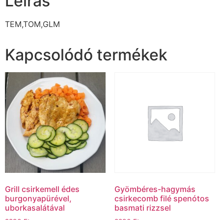
Leírás
TEM,TOM,GLM
Kapcsolódó termékek
Grill csirkemell édes
Gyömbéres-hagymás
burgonyapürével,
csirkecomb filé spenótos
uborkasalátával
basmati rizzsel