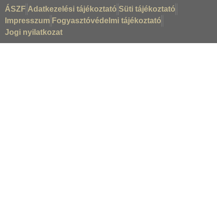
ÁSZF
Adatkezelési tájékoztató
Süti tájékoztató
Impresszum
Fogyasztóvédelmi tájékoztató
Jogi nyilatkozat