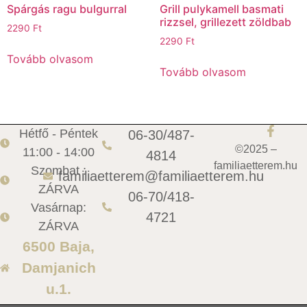
Spárgás ragu bulgurral
Grill pulykamell basmati
rizzsel, grillezett zöldbab
2290
Ft
2290
Ft
Tovább olvasom
Tovább olvasom
Hétfő - Péntek
06-30/487-
©2025 –
11:00 - 14:00
4814
familiaetterem.hu
Szombat :
familiaetterem@familiaetterem.hu
ZÁRVA
06-70/418-
Vasárnap:
4721
ZÁRVA
6500 Baja,
Damjanich
u.1.