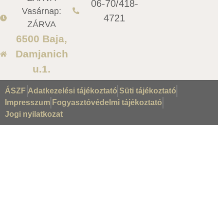
06-70/418-
Vasárnap:
4721
ZÁRVA
6500 Baja,
Damjanich
u.1.
ÁSZF
Adatkezelési tájékoztató
Süti tájékoztató
Impresszum
Fogyasztóvédelmi tájékoztató
Jogi nyilatkozat