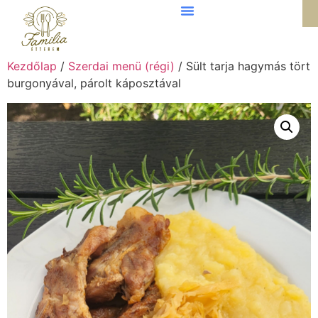
Kezdőlap
/
Szerdai menü (régi)
/ Sült tarja hagymás tört
burgonyával, párolt káposztával