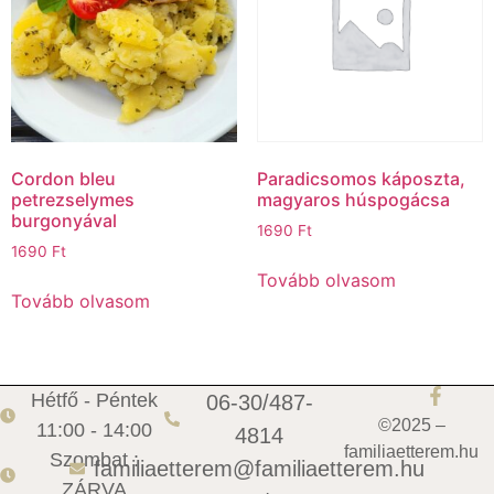
Cordon bleu
Paradicsomos káposzta,
petrezselymes
magyaros húspogácsa
burgonyával
1690
Ft
1690
Ft
Tovább olvasom
Tovább olvasom
Hétfő - Péntek
06-30/487-
©2025 –
11:00 - 14:00
4814
familiaetterem.hu
Szombat :
familiaetterem@familiaetterem.hu
ZÁRVA