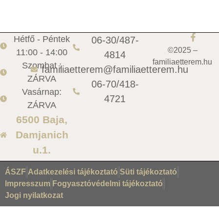
Hétfő - Péntek
06-30/487-
©2025 –
11:00 - 14:00
4814
familiaetterem.hu
Szombat :
familiaetterem@familiaetterem.hu
ZÁRVA
06-70/418-
Vasárnap:
4721
ZÁRVA
6500 Baja,
Damjanich
u.1.
ÁSZF
Adatkezelési tájékoztató
Süti tájékoztató
Impresszum
Fogyasztóvédelmi tájékoztató
Jogi nyilatkozat