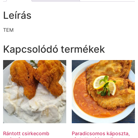
Leírás
TEM
Kapcsolódó termékek
Rántott csirkecomb
Paradicsomos káposzta,