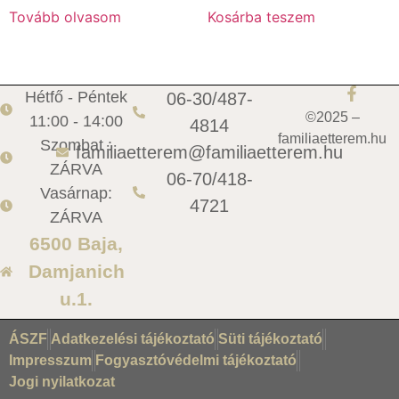
Tovább olvasom
Kosárba teszem
Hétfő - Péntek
06-30/487-
©2025 –
11:00 - 14:00
4814
familiaetterem.hu
Szombat :
familiaetterem@familiaetterem.hu
ZÁRVA
06-70/418-
Vasárnap:
4721
ZÁRVA
6500 Baja,
Damjanich
u.1.
ÁSZF
Adatkezelési tájékoztató
Süti tájékoztató
Impresszum
Fogyasztóvédelmi tájékoztató
Jogi nyilatkozat