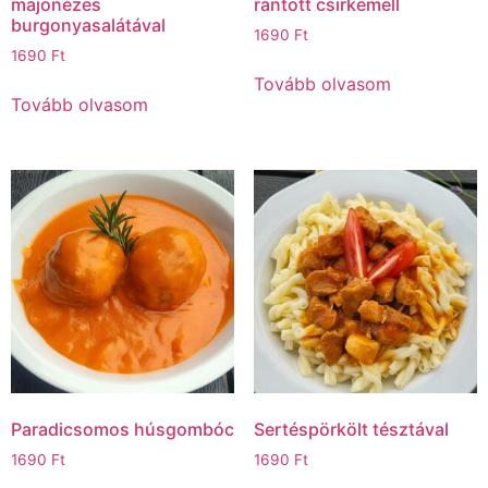
majonézes
rántott csirkemell
burgonyasalátával
1690
Ft
1690
Ft
Tovább olvasom
Tovább olvasom
Paradicsomos húsgombóc
Sertéspörkölt tésztával
1690
Ft
1690
Ft