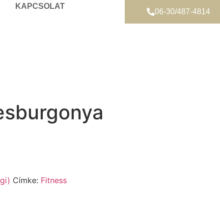
KAPCSOLAT
06-30/487-4814
desburgonya
gi)
Címke:
Fitness