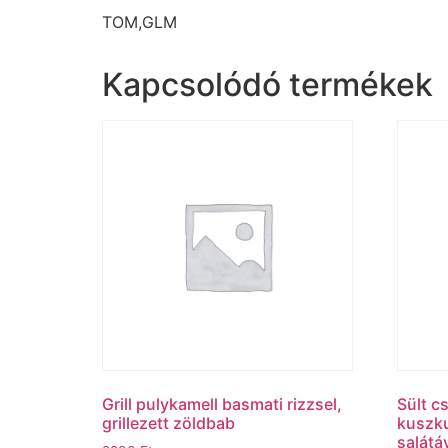
TOM,GLM
Kapcsolódó termékek
Grill pulykamell basmati rizzsel,
Sült c
grillezett zöldbab
kuszku
salátá