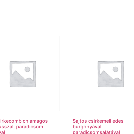
sirkecomb chiamagos
Sajtos csirkemell édes
sszal, paradicsom
burgonyával,
val
paradicsomsalátával