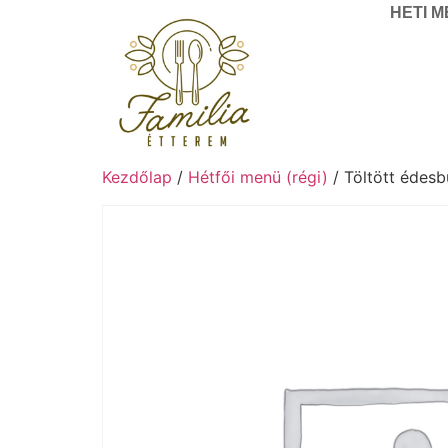
HETI 
Kezdőlap
/
Hétfői menü (régi)
/ Töltött édesb