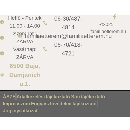
Hétfő - Péntek
06-30/487-
©2025 –
11:00 - 14:00
4814
familiaetterem.hu
Szombat :
familiaetterem@familiaetterem.hu
ZÁRVA
06-70/418-
Vasárnap:
4721
ZÁRVA
6500 Baja,
Damjanich
u.1.
ÁSZF
Adatkezelési tájékoztató
Süti tájékoztató
Impresszum
Fogyasztóvédelmi tájékoztató
Jogi nyilatkozat