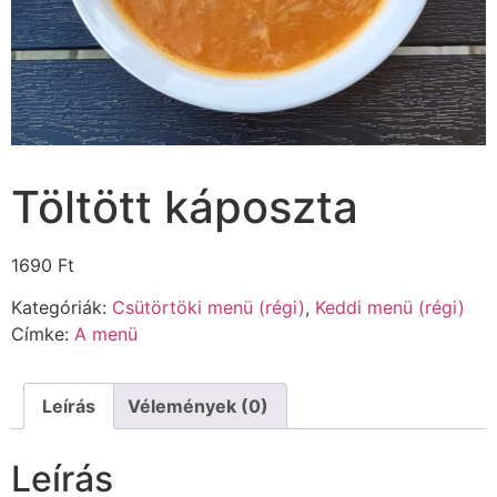
Töltött káposzta
1690
Ft
Kategóriák:
Csütörtöki menü (régi)
,
Keddi menü (régi)
Címke:
A menü
Leírás
Vélemények (0)
Leírás