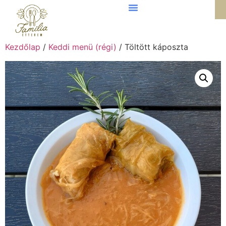
Kezdőlap
/
Keddi menü (régi)
/ Töltött káposzta