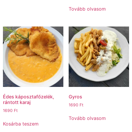
Tovább olvasom
Édes káposztafőzelék,
Gyros
rántott karaj
1690
Ft
1690
Ft
Tovább olvasom
Kosárba teszem