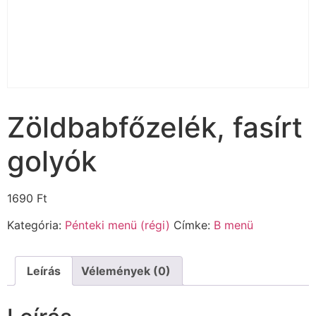
Zöldbabfőzelék, fasírt
golyók
1690
Ft
Kategória:
Pénteki menü (régi)
Címke:
B menü
Leírás
Vélemények (0)