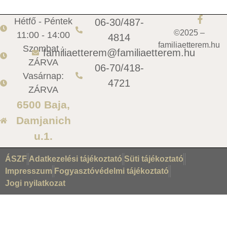
Hétfő - Péntek
06-30/487-
©2025 –
11:00 - 14:00
4814
familiaetterem.hu
Szombat :
familiaetterem@familiaetterem.hu
ZÁRVA
06-70/418-
Vasárnap:
4721
ZÁRVA
6500 Baja,
Damjanich
u.1.
ÁSZF
Adatkezelési tájékoztató
Süti tájékoztató
Impresszum
Fogyasztóvédelmi tájékoztató
Jogi nyilatkozat