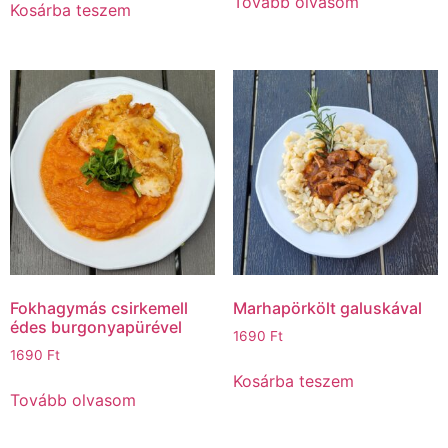
Tovább olvasom
Kosárba teszem
Fokhagymás csirkemell
Marhapörkölt galuskával
édes burgonyapürével
1690
Ft
1690
Ft
Kosárba teszem
Tovább olvasom