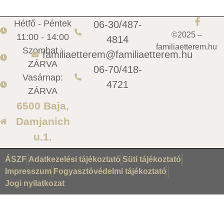
Hétfő - Péntek
06-30/487-
©2025 –
11:00 - 14:00
4814
familiaetterem.hu
Szombat :
familiaetterem@familiaetterem.hu
ZÁRVA
06-70/418-
Vasárnap:
4721
ZÁRVA
6500 Baja,
Damjanich
u.1.
ÁSZF
Adatkezelési tájékoztató
Süti tájékoztató
Impresszum
Fogyasztóvédelmi tájékoztató
Jogi nyilatkozat