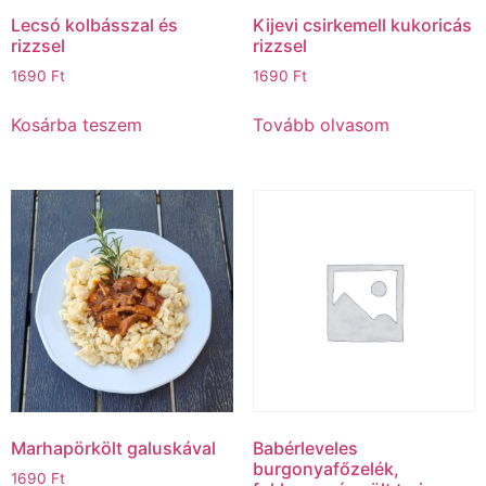
Lecsó kolbásszal és
Kijevi csirkemell kukoricás
rizzsel
rizzsel
1690
Ft
1690
Ft
Kosárba teszem
Tovább olvasom
Marhapörkölt galuskával
Babérleveles
burgonyafőzelék,
1690
Ft