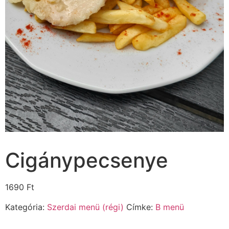
Cigánypecsenye
1690
Ft
Kategória:
Szerdai menü (régi)
Címke:
B menü