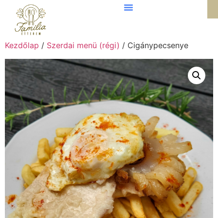
Kezdőlap
/
Szerdai menü (régi)
/ Cigánypecsenye