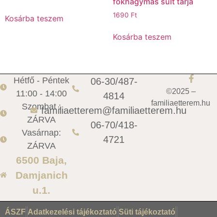
fokhagymás sült tarja
1690
Ft
Kosárba teszem
Kosárba teszem
Hétfő - Péntek
06-30/487-
©2025 –
11:00 - 14:00
4814
familiaetterem.hu
Szombat :
familiaetterem@familiaetterem.hu
ZÁRVA
06-70/418-
Vasárnap:
4721
ZÁRVA
6500 Baja,
Damjanich
u.1.
ÁSZF
Adatkezelési tájékoztató
Süti tájékoztató