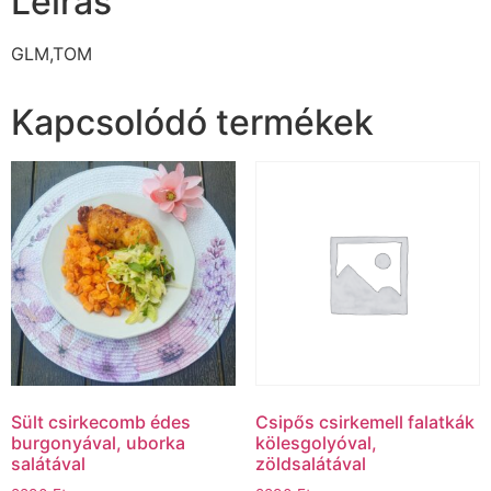
Leírás
GLM,TOM
Kapcsolódó termékek
Sült csirkecomb édes
Csipős csirkemell falatkák
burgonyával, uborka
kölesgolyóval,
salátával
zöldsalátával