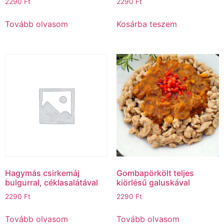
2290
Ft
2290
Ft
Tovább olvasom
Kosárba teszem
Hagymás csirkemáj
Gombapörkölt teljes
bulgurral, céklasalátával
kiörlésű galuskával
2290
Ft
2290
Ft
Tovább olvasom
Tovább olvasom