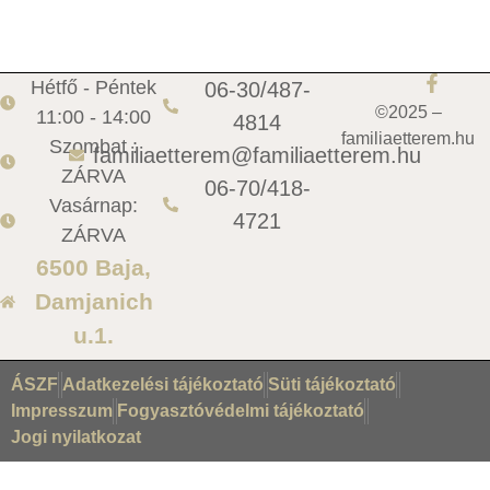
Hétfő - Péntek
06-30/487-
©2025 –
11:00 - 14:00
4814
familiaetterem.hu
Szombat :
familiaetterem@familiaetterem.hu
ZÁRVA
06-70/418-
Vasárnap:
4721
ZÁRVA
6500 Baja,
Damjanich
u.1.
ÁSZF
Adatkezelési tájékoztató
Süti tájékoztató
Impresszum
Fogyasztóvédelmi tájékoztató
Jogi nyilatkozat