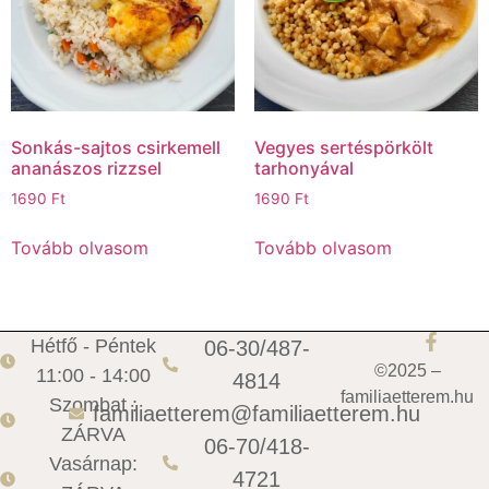
Sonkás-sajtos csirkemell
Vegyes sertéspörkölt
ananászos rizzsel
tarhonyával
1690
Ft
1690
Ft
Tovább olvasom
Tovább olvasom
Hétfő - Péntek
06-30/487-
©2025 –
11:00 - 14:00
4814
familiaetterem.hu
Szombat :
familiaetterem@familiaetterem.hu
ZÁRVA
06-70/418-
Vasárnap:
4721