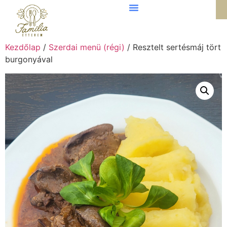
Kezdőlap
/
Szerdai menü (régi)
/ Resztelt sertésmáj tört
burgonyával