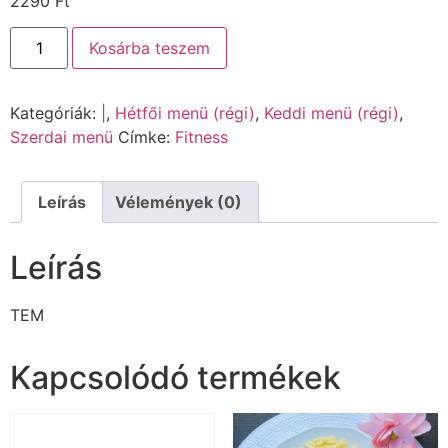
2290
Ft
Kosárba teszem
Kategóriák:
|
,
Hétfői menü (régi)
,
Keddi menü (régi)
,
Szerdai menü
Címke:
Fitness
Leírás
Vélemények (0)
Leírás
TEM
Kapcsolódó termékek