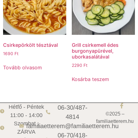
Csirkepörkölt tésztával
Grill csirkemell édes
burgonyapürével,
1690
Ft
uborkasalátával
2290
Ft
Tovább olvasom
Kosárba teszem
Hétfő - Péntek
06-30/487-
©2025 –
11:00 - 14:00
4814
familiaetterem.hu
Szombat :
familiaetterem@familiaetterem.hu
ZÁRVA
06-70/418-