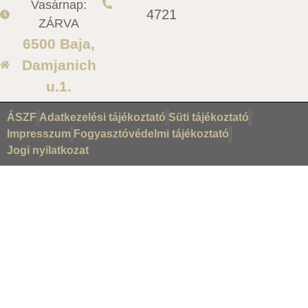
Vasárnap:
4721
ZÁRVA
6500 Baja,
Damjanich
u.1.
ÁSZF
Adatkezelési tájékoztató
Süti tájékoztató
Impresszum
Fogyasztóvédelmi tájékoztató
Jogi nyilatkozat