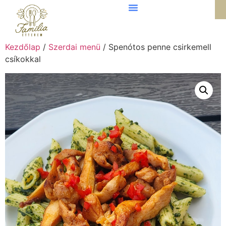
Kezdőlap
/
Szerdai menü
/ Spenótos penne csirkemell
csíkokkal