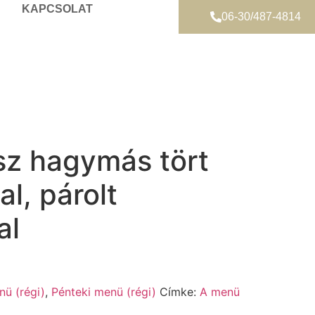
KAPCSOLAT
06-30/487-4814
sz hagymás tört
l, párolt
al
nü (régi)
,
Pénteki menü (régi)
Címke:
A menü