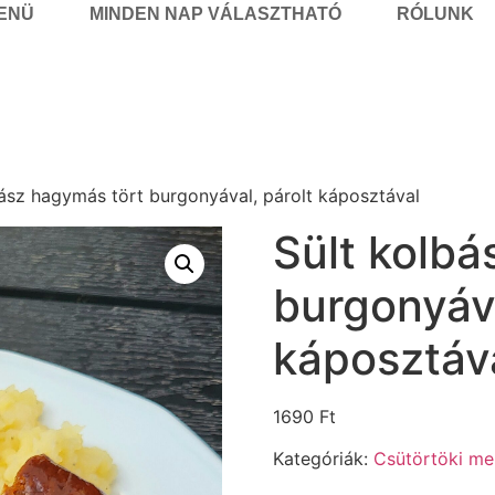
MENÜ
MINDEN NAP VÁLASZTHATÓ
RÓLUNK
bász hagymás tört burgonyával, párolt káposztával
Sült kolbá
burgonyáva
káposztáv
1690
Ft
Kategóriák:
Csütörtöki me