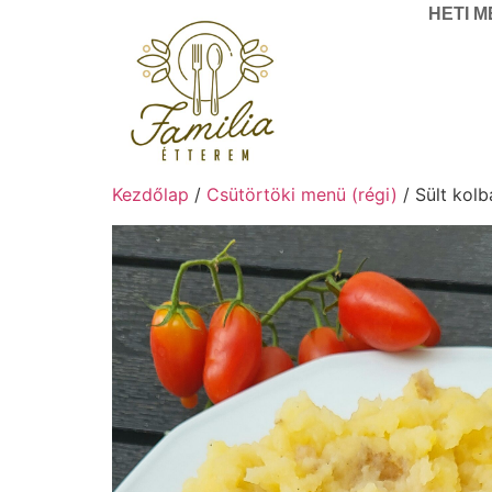
HETI 
Kezdőlap
/
Csütörtöki menü (régi)
/ Sült kol