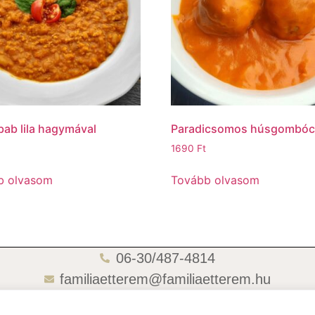
 bab lila hagymával
Paradicsomos húsgombó
1690
Ft
b olvasom
Tovább olvasom
06-30/487-4814
familiaetterem@familiaetterem.hu
06-70/418-4721