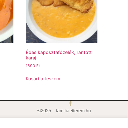
c
Édes káposztafőzelék, rántott
karaj
1690
Ft
Kosárba teszem
©2025 – familiaetterem.hu