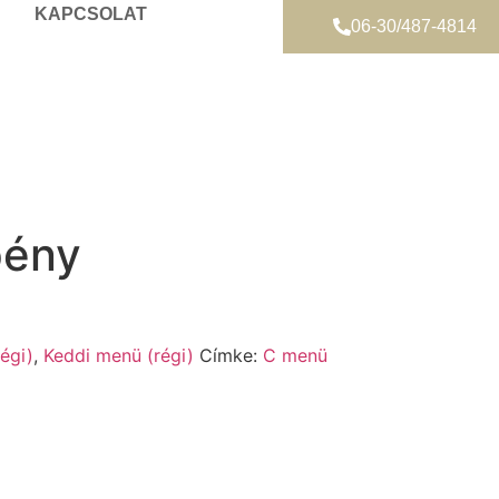
KAPCSOLAT
06-30/487-4814
pény
égi)
,
Keddi menü (régi)
Címke:
C menü