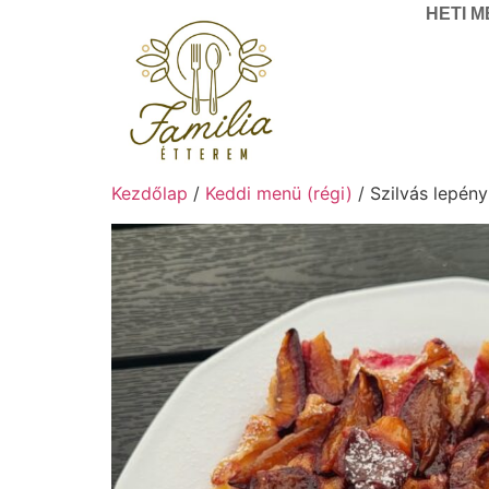
HETI 
Kezdőlap
/
Keddi menü (régi)
/ Szilvás lepény