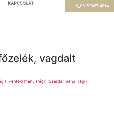
KAPCSOLAT
06-30/487-4814
őzelék, vagdalt
égi)
,
Pénteki menü (régi)
,
Szerdai menü (régi)