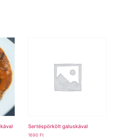
skával
Sertéspörkölt galuskával
1690
Ft