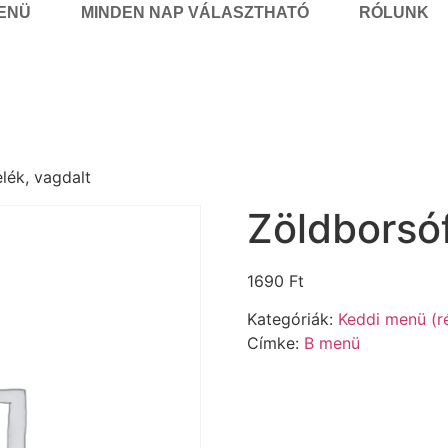
MENÜ
MINDEN NAP VÁLASZTHATÓ
RÓLUNK
lék, vagdalt
Zöldborsóf
1690
Ft
Kategóriák:
Keddi menü (r
Címke:
B menü