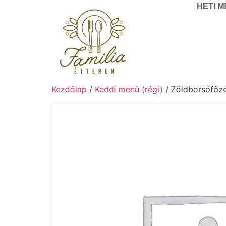
HETI 
Kezdőlap
/
Keddi menü (régi)
/ Zöldborsófőze