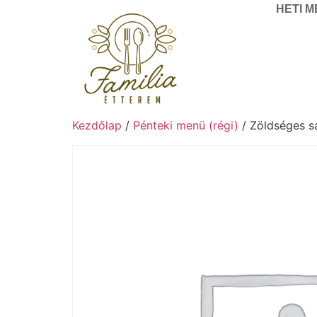
HETI 
Kezdőlap
/
Pénteki menü (régi)
/ Zöldséges sa