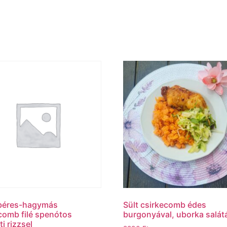
éres-hagymás
Sült csirkecomb édes
comb filé spenótos
burgonyával, uborka salát
i rizzsel