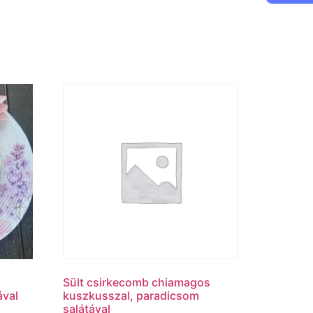
Sült csirkecomb chiamagos
ával
kuszkusszal, paradicsom
salátával