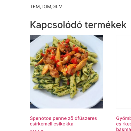
TEM,TOM,GLM
Kapcsolódó termékek
Spenótos penne zöldfüszeres
Gyömb
csirkemell csíkokkal
csirke
basmat