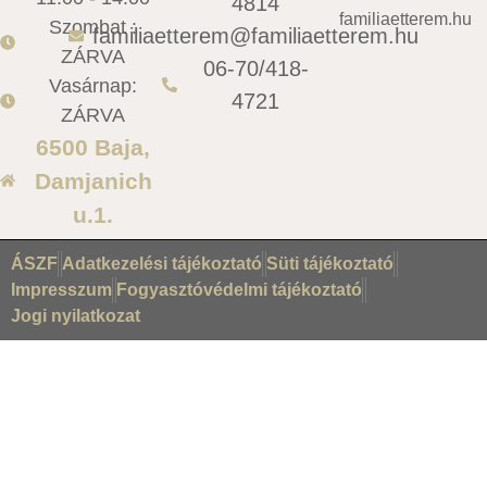
4814
familiaetterem.hu
Szombat :
familiaetterem@familiaetterem.hu
ZÁRVA
06-70/418-
Vasárnap:
4721
ZÁRVA
6500 Baja,
Damjanich
u.1.
ÁSZF
Adatkezelési tájékoztató
Süti tájékoztató
Impresszum
Fogyasztóvédelmi tájékoztató
Jogi nyilatkozat