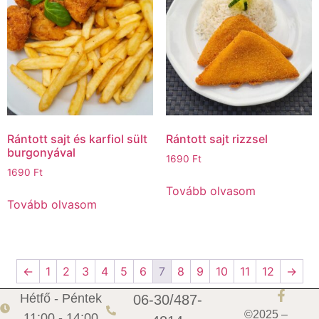
Rántott sajt és karfiol sült
Rántott sajt rizzsel
burgonyával
1690
Ft
1690
Ft
Tovább olvasom
Tovább olvasom
←
1
2
3
4
5
6
7
8
9
10
11
12
→
Hétfő - Péntek
06-30/487-
©2025 –
11:00 - 14:00