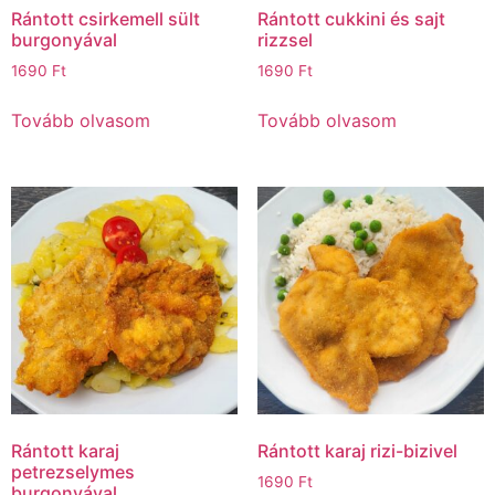
Rántott csirkemell sült
Rántott cukkini és sajt
burgonyával
rizzsel
1690
Ft
1690
Ft
Tovább olvasom
Tovább olvasom
Rántott karaj
Rántott karaj rizi-bizivel
petrezselymes
1690
Ft
burgonyával