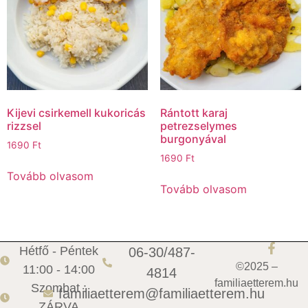
Kijevi csirkemell kukoricás
Rántott karaj
rizzsel
petrezselymes
burgonyával
1690
Ft
1690
Ft
Tovább olvasom
Tovább olvasom
Hétfő - Péntek
06-30/487-
©2025 –
11:00 - 14:00
4814
familiaetterem.hu
Szombat :
familiaetterem@familiaetterem.hu
ZÁRVA