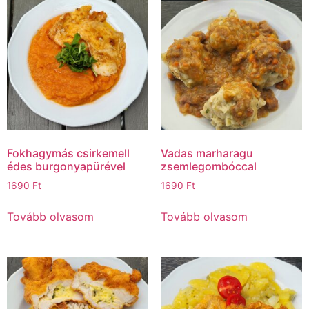
Fokhagymás csirkemell
Vadas marharagu
édes burgonyapürével
zsemlegombóccal
1690
Ft
1690
Ft
Tovább olvasom
Tovább olvasom