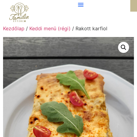
Kezdőlap
/
Keddi menü (régi)
/ Rakott karfiol