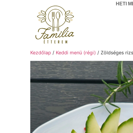
HETI 
Kezdőlap
/
Keddi menü (régi)
/ Zöldséges riz