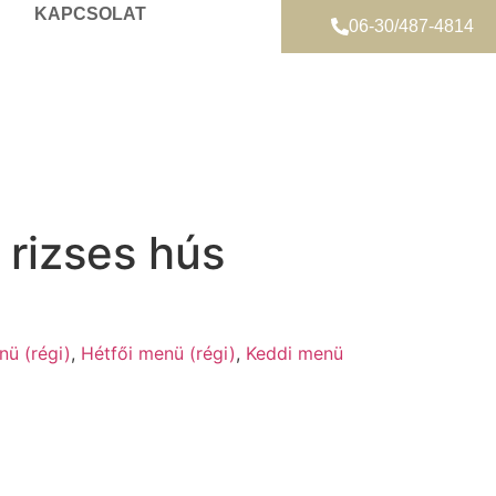
KAPCSOLAT
06-30/487-4814
 rizses hús
nü (régi)
,
Hétfői menü (régi)
,
Keddi menü