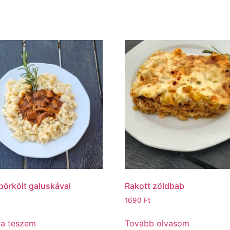
örkölt galuskával
Rakott zöldbab
1690
Ft
ba teszem
Tovább olvasom