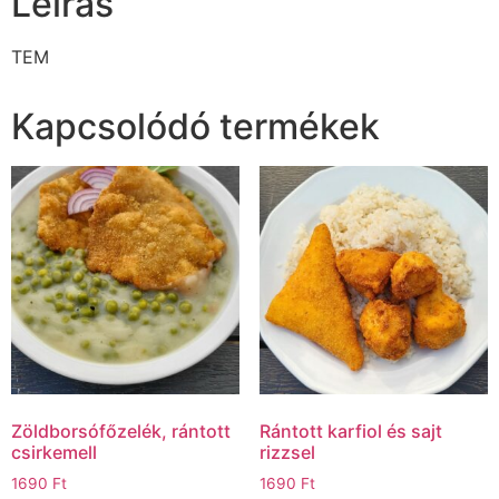
Leírás
TEM
Kapcsolódó termékek
Zöldborsófőzelék, rántott
Rántott karfiol és sajt
csirkemell
rizzsel
1690
Ft
1690
Ft