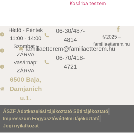
Kosárba teszem
Hétfő - Péntek
06-30/487-
©2025 –
11:00 - 14:00
4814
familiaetterem.hu
Szombat :
familiaetterem@familiaetterem.hu
ZÁRVA
06-70/418-
Vasárnap:
4721
ZÁRVA
6500 Baja,
Damjanich
u.1.
ÁSZF
Adatkezelési tájékoztató
Süti tájékoztató
Impresszum
Fogyasztóvédelmi tájékoztató
Jogi nyilatkozat